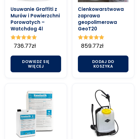
Usuwanie Graffiti z
Cienkowarstwowa
Murów i Powierzchni
zaprawa
Porowatych –
geopolimerowa
Watchdog 4l
GeoT20
Oceniono
736.77
zł
Oceniono
859.77
zł
5.00
5.00
na 5
na 5
DOWIEDZ SIĘ
DODAJ DO
WIĘCEJ
KOSZYKA