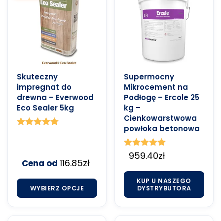
Skuteczny
Supermocny
impregnat do
Mikrocement na
drewna – Everwood
Podłogę – Ercole 25
Eco Sealer 5kg
kg –
Cienkowarstwowa
powłoka betonowa
Oceniono
5.00
na 5
Oceniono
959.40
zł
116.85
zł
Cena od
5.00
na 5
KUP U NASZEGO
WYBIERZ OPCJE
DYSTRYBUTORA