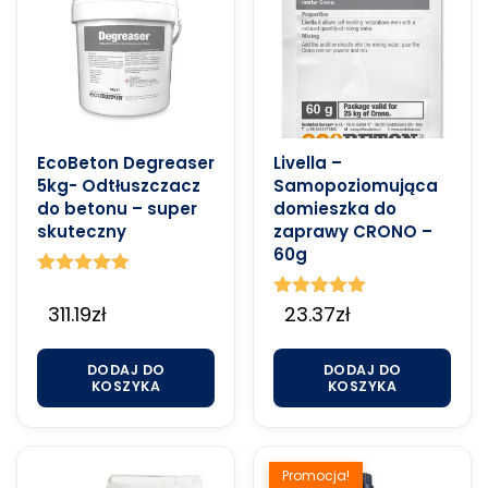
EcoBeton Degreaser
Livella –
5kg- Odtłuszczacz
Samopoziomująca
do betonu – super
domieszka do
skuteczny
zaprawy CRONO –
60g
Oceniono
4.86
311.19
zł
Oceniono
23.37
zł
na 5
5.00
na 5
DODAJ DO
DODAJ DO
KOSZYKA
KOSZYKA
Promocja!