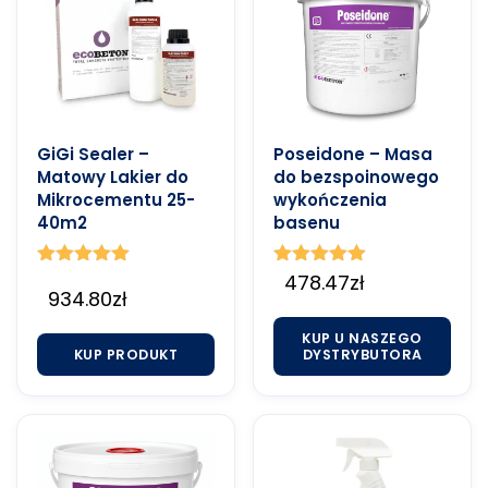
GiGi Sealer –
Poseidone – Masa
Matowy Lakier do
do bezspoinowego
Mikrocementu 25-
wykończenia
40m2
basenu
Oceniono
Oceniono
478.47
zł
934.80
zł
5.00
5.00
na 5
na 5
KUP U NASZEGO
KUP PRODUKT
DYSTRYBUTORA