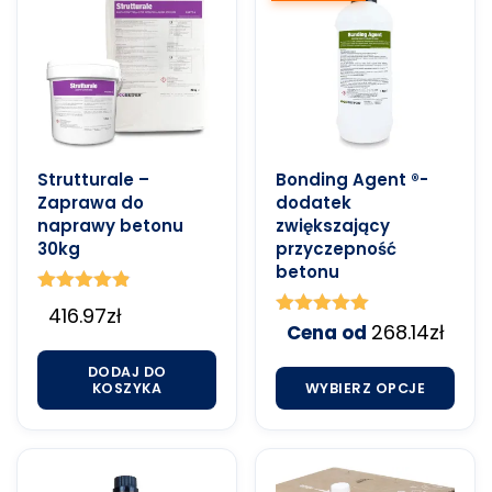
Strutturale –
Bonding Agent ®-
Zaprawa do
dodatek
naprawy betonu
zwiększający
30kg
przyczepność
betonu
Oceniono
416.97
zł
4.80
Oceniono
268.14
zł
Cena od
na 5
5.00
na 5
DODAJ DO
KOSZYKA
WYBIERZ OPCJE