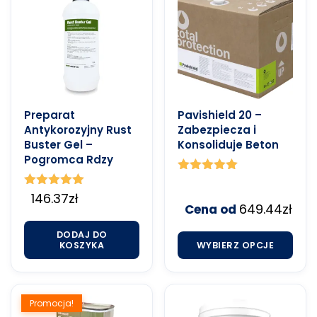
Preparat
Pavishield 20 –
Antykorozyjny Rust
Zabezpiecza i
Buster Gel –
Konsoliduje Beton
Pogromca Rdzy
Oceniono
5.00
Oceniono
146.37
zł
na 5
649.44
zł
5.00
Cena od
na 5
DODAJ DO
KOSZYKA
WYBIERZ OPCJE
Promocja!