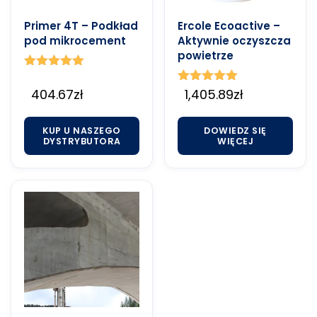
Primer 4T – Podkład
Ercole Ecoactive –
pod mikrocement
Aktywnie oczyszcza
powietrze
Oceniono
5.00
404.67
zł
Oceniono
1,405.89
zł
na 5
5.00
na 5
KUP U NASZEGO
DOWIEDZ SIĘ
DYSTRYBUTORA
WIĘCEJ