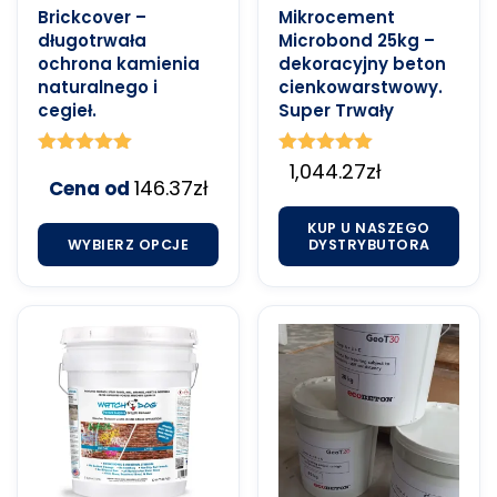
Brickcover –
Mikrocement
długotrwała
Microbond 25kg –
ochrona kamienia
dekoracyjny beton
naturalnego i
cienkowarstwowy.
cegieł.
Super Trwały
Oceniono
Oceniono
1,044.27
zł
146.37
zł
5.00
Cena od
5.00
na 5
na 5
KUP U NASZEGO
WYBIERZ OPCJE
DYSTRYBUTORA