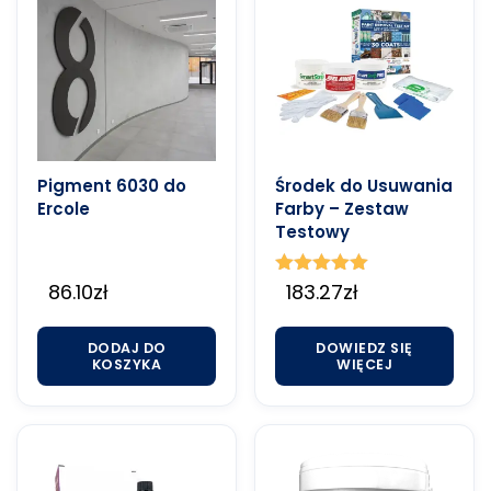
Pigment 6030 do
Środek do Usuwania
Ercole
Farby – Zestaw
Testowy
86.10
zł
Oceniono
183.27
zł
5.00
na 5
DODAJ DO
DOWIEDZ SIĘ
KOSZYKA
WIĘCEJ