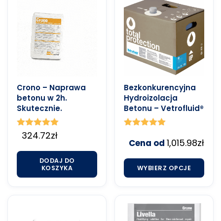
Crono – Naprawa
Bezkonkurencyjna
betonu w 2h.
Hydroizolacja
Skutecznie.
Betonu – Vetrofluid®
Oceniono
324.72
zł
Oceniono
1,015.98
zł
4.90
4.91
Cena od
na 5
na 5
DODAJ DO
KOSZYKA
WYBIERZ OPCJE