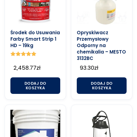
Środek do Usuwania
Opryskiwacz
Farby Smart Strip 1
Przemysłowy
HD – 19kg
Odporny na
chemikalia – MESTO
3132BC
Oceniono
5.00
2,458.77
zł
93.30
zł
na 5
DODAJ DO
DODAJ DO
KOSZYKA
KOSZYKA