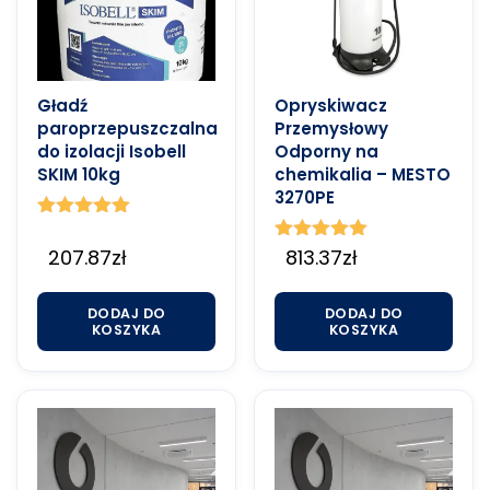
Gładź
Opryskiwacz
paroprzepuszczalna
Przemysłowy
do izolacji Isobell
Odporny na
SKIM 10kg
chemikalia – MESTO
3270PE
Oceniono
5.00
207.87
zł
Oceniono
813.37
zł
na 5
5.00
na 5
DODAJ DO
DODAJ DO
KOSZYKA
KOSZYKA