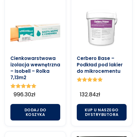
Cienkowarstwowa
Cerbero Base –
izolacja wewnętrzna
Podkład pod lakier
– Isobell – Rolka
do mikrocementu
7,13m2
Oceniono
5.00
Oceniono
996.30
zł
132.84
zł
na 5
5.00
na 5
DODAJ DO
KUP U NASZEGO
KOSZYKA
DYSTRYBUTORA