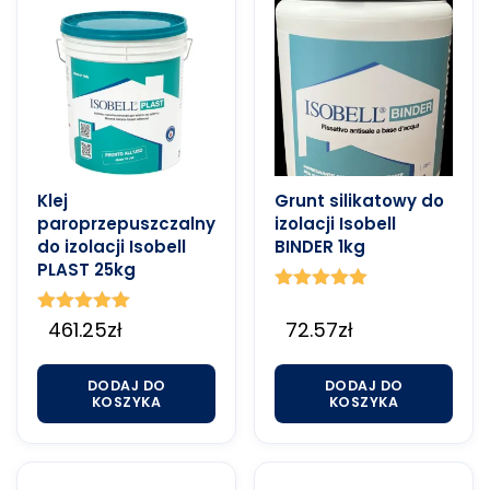
Klej
Grunt silikatowy do
paroprzepuszczalny
izolacji Isobell
do izolacji Isobell
BINDER 1kg
PLAST 25kg
Oceniono
5.00
Oceniono
461.25
zł
72.57
zł
na 5
5.00
na 5
DODAJ DO
DODAJ DO
KOSZYKA
KOSZYKA