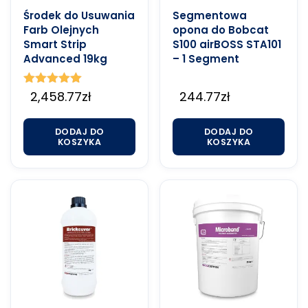
Środek do Usuwania
Segmentowa
Farb Olejnych
opona do Bobcat
Smart Strip
S100 airBOSS STA101
Advanced 19kg
– 1 Segment
Oceniono
2,458.77
zł
244.77
zł
5.00
na 5
DODAJ DO
DODAJ DO
KOSZYKA
KOSZYKA