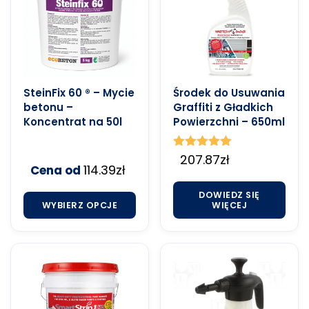
SteinFix 60 ® – Mycie
Środek do Usuwania
betonu –
Graffiti z Gładkich
Koncentrat na 50l
Powierzchni – 650ml
Oceniono
207.87
zł
114.39
zł
Cena od
5.00
na 5
DOWIEDZ SIĘ
WYBIERZ OPCJE
WIĘCEJ