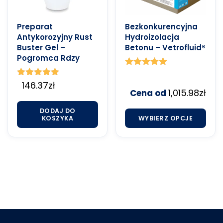
Preparat
Bezkonkurencyjna
Antykorozyjny Rust
Hydroizolacja
Buster Gel –
Betonu – Vetrofluid®
Pogromca Rdzy
Oceniono
4.91
Oceniono
146.37
zł
na 5
1,015.98
zł
5.00
Cena od
na 5
DODAJ DO
KOSZYKA
WYBIERZ OPCJE