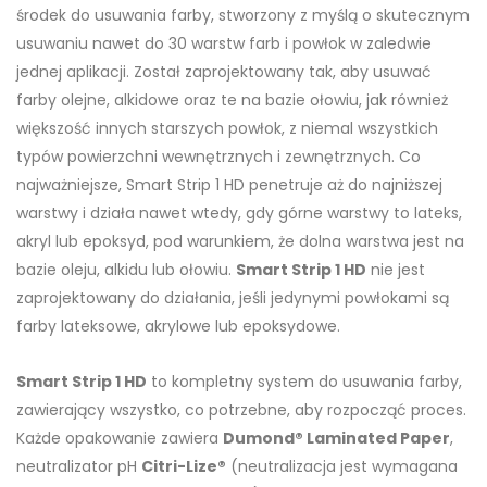
środek do usuwania farby, stworzony z myślą o skutecznym
usuwaniu nawet do 30 warstw farb i powłok w zaledwie
jednej aplikacji. Został zaprojektowany tak, aby usuwać
farby olejne, alkidowe oraz te na bazie ołowiu, jak również
większość innych starszych powłok, z niemal wszystkich
typów powierzchni wewnętrznych i zewnętrznych. Co
najważniejsze, Smart Strip 1 HD penetruje aż do najniższej
warstwy i działa nawet wtedy, gdy górne warstwy to lateks,
akryl lub epoksyd, pod warunkiem, że dolna warstwa jest na
bazie oleju, alkidu lub ołowiu.
Smart Strip 1 HD
nie jest
zaprojektowany do działania, jeśli jedynymi powłokami są
farby lateksowe, akrylowe lub epoksydowe.
Smart Strip 1 HD
to kompletny system do usuwania farby,
zawierający wszystko, co potrzebne, aby rozpocząć proces.
Każde opakowanie zawiera
Dumond® Laminated Paper
,
neutralizator pH
Citri-Lize®
(neutralizacja jest wymagana