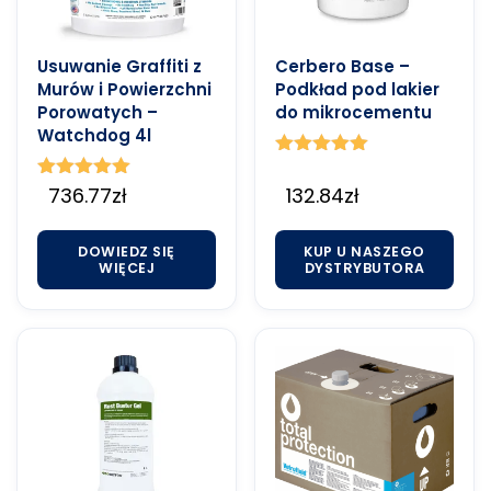
Usuwanie Graffiti z
Cerbero Base –
Murów i Powierzchni
Podkład pod lakier
Porowatych –
do mikrocementu
Watchdog 4l
Oceniono
5.00
Oceniono
736.77
zł
132.84
zł
na 5
5.00
na 5
DOWIEDZ SIĘ
KUP U NASZEGO
WIĘCEJ
DYSTRYBUTORA