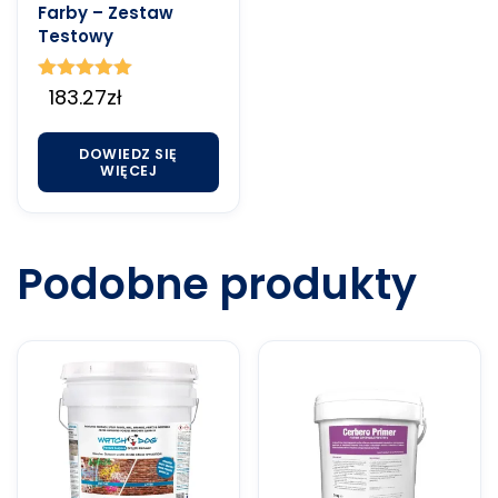
Farby – Zestaw
Testowy
Oceniono
183.27
zł
5.00
na 5
DOWIEDZ SIĘ
WIĘCEJ
Podobne produkty