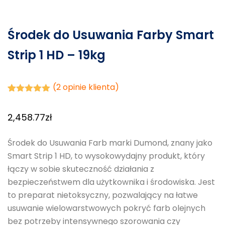
Środek do Usuwania Farby Smart
Strip 1 HD – 19kg
(
2
opinie klienta)
Oceniony
2
5.00
na 5
2,458.77
zł
na
podstawie
ocen
klientów
Środek do Usuwania Farb marki Dumond, znany jako
Smart Strip 1 HD, to wysokowydajny produkt, który
łączy w sobie skuteczność działania z
bezpieczeństwem dla użytkownika i środowiska. Jest
to preparat nietoksyczny, pozwalający na łatwe
usuwanie wielowarstwowych pokryć farb olejnych
bez potrzeby intensywnego szorowania czy