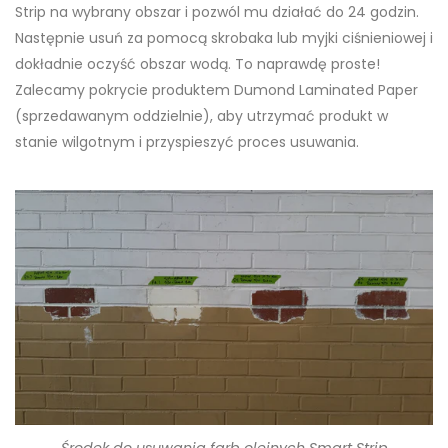
Strip na wybrany obszar i pozwól mu działać do 24 godzin.
Następnie usuń za pomocą skrobaka lub myjki ciśnieniowej i
dokładnie oczyść obszar wodą. To naprawdę proste!
Zalecamy pokrycie produktem Dumond Laminated Paper
(sprzedawanym oddzielnie), aby utrzymać produkt w
stanie wilgotnym i przyspieszyć proces usuwania.
Środek do usuwania farb olejnych Smart Strip