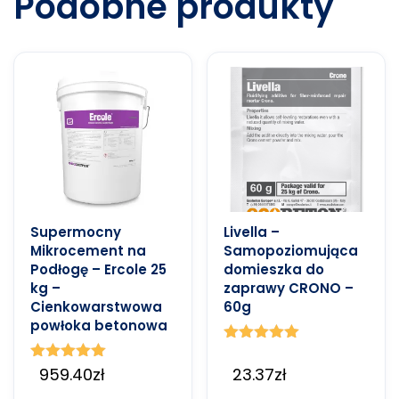
Podobne produkty
Supermocny
Livella –
Mikrocement na
Samopoziomująca
Podłogę – Ercole 25
domieszka do
kg –
zaprawy CRONO –
Cienkowarstwowa
60g
powłoka betonowa
Oceniono
5.00
Oceniono
959.40
zł
23.37
zł
na 5
5.00
na 5