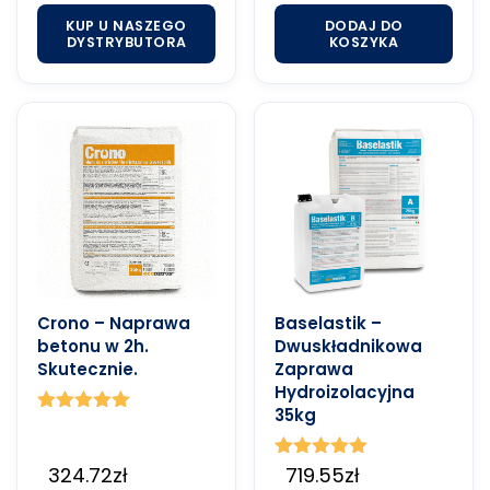
KUP U NASZEGO
DODAJ DO
DYSTRYBUTORA
KOSZYKA
Crono – Naprawa
Baselastik –
betonu w 2h.
Dwuskładnikowa
Skutecznie.
Zaprawa
Hydroizolacyjna
35kg
Oceniono
4.90
na 5
324.72
zł
Oceniono
719.55
zł
5.00