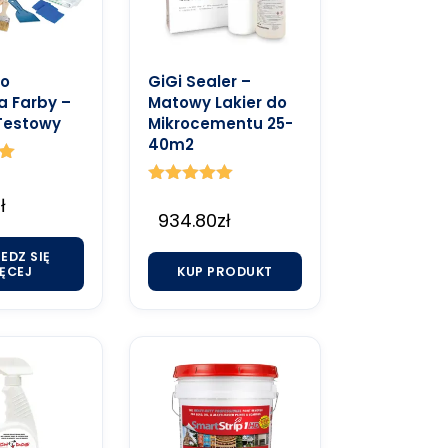
do
GiGi Sealer –
 Farby –
Matowy Lakier do
Testowy
Mikrocementu 25-
40m2
Oceniono
ł
5.00
934.80
zł
na 5
EDZ SIĘ
ĘCEJ
KUP PRODUKT