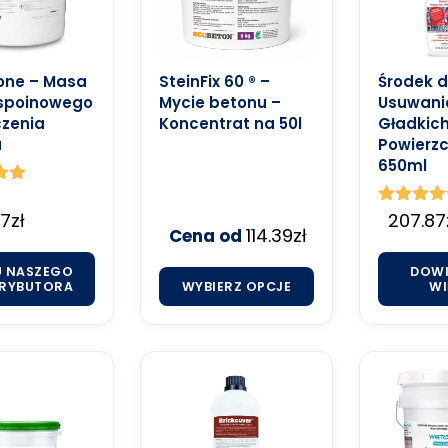
one – Masa
SteinFix 60 ® –
Środek 
spoinowego
Mycie betonu –
Usuwania
zenia
Koncentrat na 50l
Gładkic
u
Powierzc
650ml
o
47
zł
Oceniono
207.87
114.39
zł
Cena od
5.00
na 5
U NASZEGO
DOWI
RYBUTORA
WYBIERZ OPCJE
WI