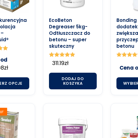
kurencyjna
EcoBeton
Bonding 
olacja
Degreaser 5kg-
dodatek
 –
Odtłuszczacz do
zwiększa
uid®
betonu – super
przycze
skuteczny
betonu
o
 od
Oceniono
311.19
zł
Oceniono
98
zł
4.86
5.00
Cena 
na 5
na 5
DODAJ DO
ERZ OPCJE
KOSZYKA
WYBIE
a!