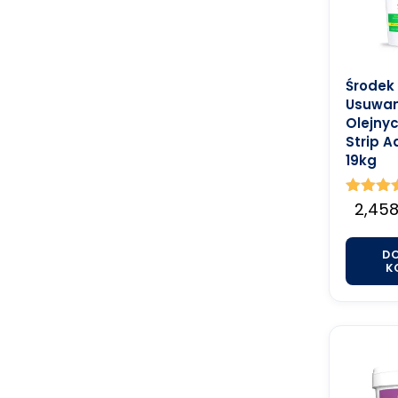
Środek
Usuwan
Olejny
Strip 
19kg
Ocenion
2,458
5.00
na 5
D
K