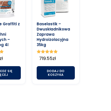
 Graffiti z
Baselastik –
Dwuskładnikowa
hni
Zaprawa
ych –
Hydroizolacyjna
g 4l
35kg
zł
Oceniono
719.55
zł
5.00
na 5
EDZ SIĘ
DODAJ DO
ĘCEJ
KOSZYKA