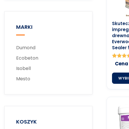
Skutec
MARKI
impreg
drewna
Everwo
Dumond
Sealer 
Ecobeton
Ocenion
Cena
5.00
Isobell
na 5
Mesto
WYBI
KOSZYK