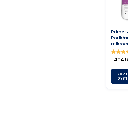
Primer 
Podkła
mikroc
Ocenion
404.
5.00
na 5
KUP 
DYST