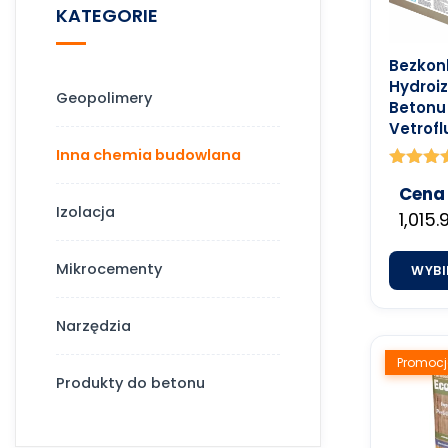
KATEGORIE
Bezkon
Hydroiz
Geopolimery
Betonu
Vetrofl
Inna chemia budowlana
Ocenion
Cena
4.91
Izolacja
na 5
1,015.
Mikrocementy
WYBI
Narzędzia
Promocj
Produkty do betonu