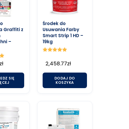
do
Środek do
 Graffiti z
Usuwania Farby
h
Smart Strip 1 HD –
hni –
19kg
Oceniono
5.00
zł
2,458.77
zł
na 5
EDZ SIĘ
DODAJ DO
ĘCEJ
KOSZYKA