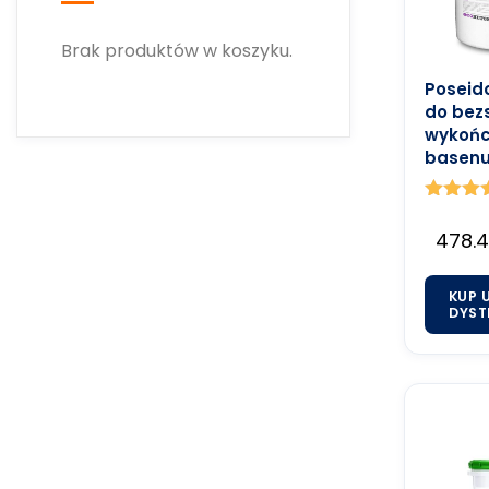
Brak produktów w koszyku.
Poseid
do bez
wykońc
basen
Ocenion
5.00
478.
na 5
KUP 
DYST