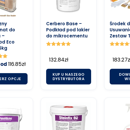
zny
Cerbero Base –
Środek 
nat do
Podkład pod lakier
Usuwania
 –
do mikrocementu
Zestaw 
od Eco
5kg
Oceniono
Oceniono
5.00
5.00
132.84
zł
183.27
z
na 5
na 5
o
116.85
zł
 od
KUP U NASZEGO
DOWI
ERZ OPCJE
DYSTRYBUTORA
WI