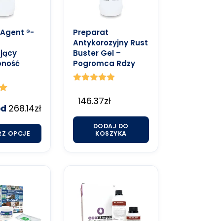
Agent ®-
Preparat
Antykorozyjny Rust
jący
Buster Gel –
pność
Pogromca Rdzy
Oceniono
5.00
146.37
zł
na 5
268.14
zł
od
DODAJ DO
RZ OPCJE
KOSZYKA