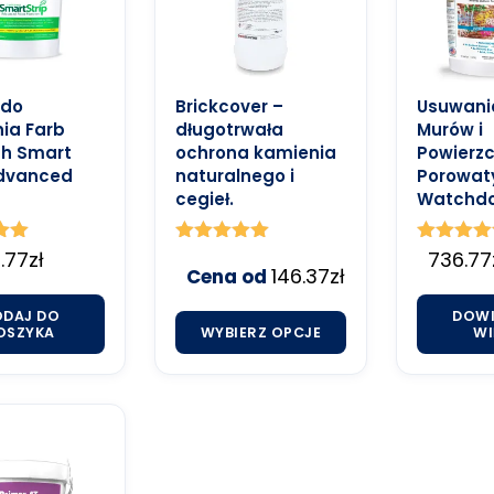
 do
Brickcover –
Usuwanie
ia Farb
długotrwała
Murów i
ch Smart
ochrona kamienia
Powierzc
Advanced
naturalnego i
Porowat
cegieł.
Watchdo
o
.77
zł
Oceniono
Oceniono
736.77
146.37
zł
5.00
Cena od
5.00
na 5
na 5
ODAJ DO
DOWI
OSZYKA
WYBIERZ OPCJE
WI