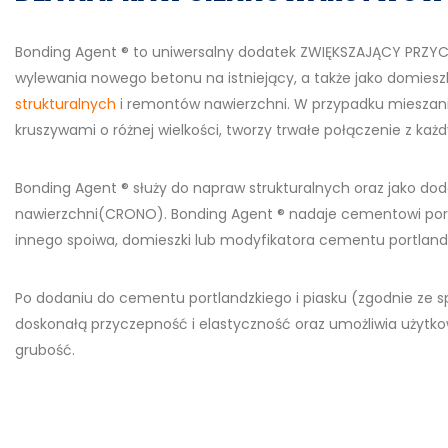
Bonding Agent ® to uniwersalny dodatek ZWIĘKSZAJĄCY PRZ
wylewania nowego betonu na istniejący, a także jako domies
strukturalnych
i remontów nawierzchni. W przypadku mieszan
kruszywami o różnej wielkości, tworzy trwałe połączenie z ka
Bonding Agent ® służy do napraw strukturalnych oraz jako 
nawierzchni(CRONO). Bonding Agent ® nadaje cementowi portl
innego spoiwa, domieszki lub modyfikatora cementu portland
Po dodaniu do cementu portlandzkiego i piasku (zgodnie ze 
doskonałą przyczepność i elastyczność oraz umożliwia użytk
grubość.