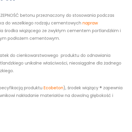
YCZEPNOŚĆ betonu przeznaczony do stosowania podczas
zka do wszelkiego rodzaju cementowych
napraw
ia środka wiążącego ze zwykłym cementem portlandzkim i
żdym
podłożem cementowym.
dodatek do cienkowarstwowego produktu do odnawiania
andzkiego unikalne właściwości, nieosiągalne dla żadnego
zkiego.
specyfikacją produktu
Ecobeton
), środek wiążący ® zapewnia
ownikowi nakładanie materiałów na dowolną głębokość i