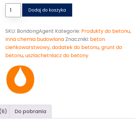
Dodaj do koszyka
SKU:
BondongAgent
Kategorie:
Produkty do betonu
,
Inna chemia budowlana
Znaczniki:
beton
cieńkowarstwowy
,
dodatek do betonu
,
grunt do
betonu
,
uszlachetniacz do betony
(6)
Do pobrania