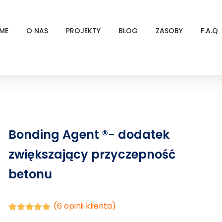
ME
O NAS
PROJEKTY
BLOG
ZASOBY
F.A.Q
Bonding Agent ®- dodatek
zwiększający przyczepność
betonu
(
6
opinii klienta)
Oceniony
6