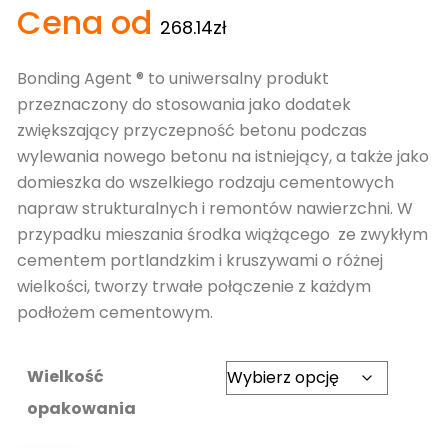
Cena od
5.00
na 5
268.14
zł
na
podstawie
ocen
klientów
Bonding Agent ® to uniwersalny produkt
przeznaczony do stosowania jako dodatek
zwiększający przyczepność betonu podczas
wylewania nowego betonu na istniejący, a także jako
domieszka do wszelkiego rodzaju cementowych
napraw strukturalnych i remontów nawierzchni. W
przypadku mieszania środka wiążącego ze zwykłym
cementem portlandzkim i kruszywami o różnej
wielkości, tworzy trwałe połączenie z każdym
podłożem cementowym.
Wielkość
opakowania