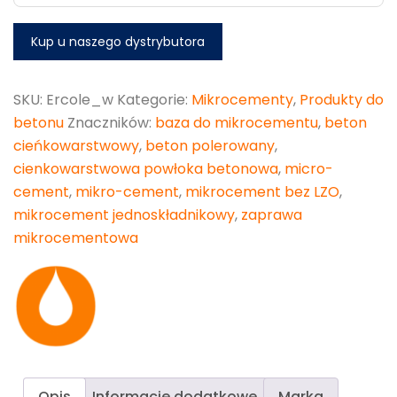
Kup u naszego dystrybutora
SKU:
Ercole_w
Kategorie:
Mikrocementy
,
Produkty do
betonu
Znaczników:
baza do mikrocementu
,
beton
cieńkowarstwowy
,
beton polerowany
,
cienkowarstwowa powłoka betonowa
,
micro-
cement
,
mikro-cement
,
mikrocement bez LZO
,
mikrocement jednoskładnikowy
,
zaprawa
mikrocementowa
Opis
Informacje dodatkowe
Marka