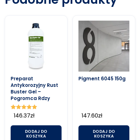
Preparat
Pigment 6045 150g
Antykorozyjny Rust
Buster Gel –
Pogromca Rdzy
Oceniono
146.37
zł
147.60
zł
5.00
na 5
DODAJ DO
DODAJ DO
KOSZYKA
KOSZYKA