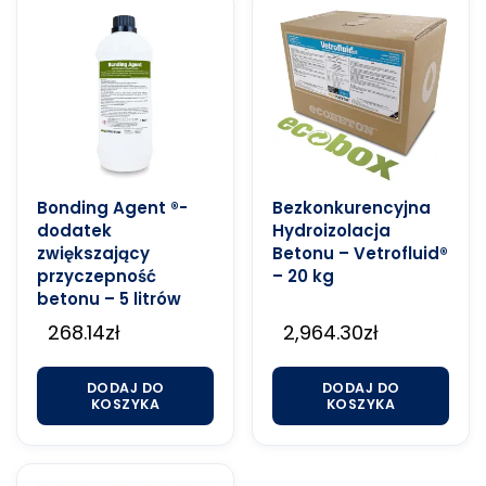
Bonding Agent ®-
Bezkonkurencyjna
dodatek
Hydroizolacja
zwiększający
Betonu – Vetrofluid®
przyczepność
– 20 kg
betonu – 5 litrów
268.14
zł
2,964.30
zł
DODAJ DO
DODAJ DO
KOSZYKA
KOSZYKA