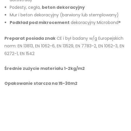
Podesty, cegła,
beton dekoracyjny
Mur i beton dekoracyjny (barwiony lub stemplowany)
Podkład pod mikrocement
dekoracyjny Microbond®
Preparat posiada znak
CE i był badany w/g Europejskich
norm: EN 13813, EN 1062-6, EN 13529, EN 7783-2, EN 1062-3, EN
6272-1, EN 1542
Średnie zużycie materiału 1-2kg/m2
Opakowanie starcza na 15-30m2