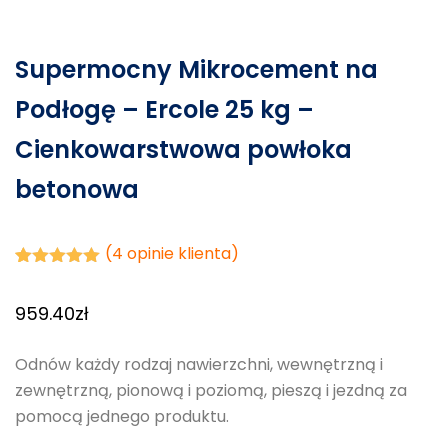
Supermocny Mikrocement na
Podłogę – Ercole 25 kg –
Cienkowarstwowa powłoka
betonowa
(
4
opinie klienta)
Oceniony
4
5.00
na 5
959.40
zł
na
podstawie
ocen
klientów
Odnów każdy rodzaj nawierzchni, wewnętrzną i
zewnętrzną, pionową i poziomą, pieszą i jezdną za
pomocą jednego produktu.