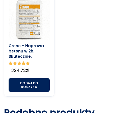
Crono – Naprawa
betonu w 2h.
Skutecznie.
Oceniono
324.72
zł
4.90
na 5
DODAJ DO
KOSZYKA
Podobne produkty