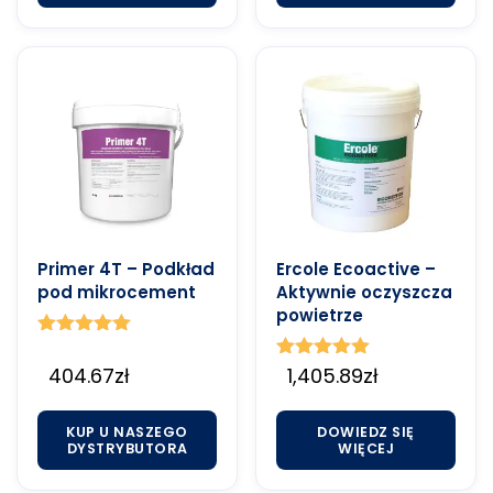
Primer 4T – Podkład
Ercole Ecoactive –
pod mikrocement
Aktywnie oczyszcza
powietrze
Oceniono
5.00
404.67
zł
Oceniono
1,405.89
zł
na 5
5.00
na 5
KUP U NASZEGO
DOWIEDZ SIĘ
DYSTRYBUTORA
WIĘCEJ