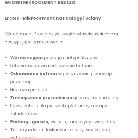
WŁOSKI MIKROCEMENT BEZ LZO
Ercole -Mikrocement na Podłogę
i Ściany
Mikrocement Ercole dzięki swoim właściwościom ma
następujące zastosowania:
Wyrównujące
podłogę i antypoślizgowe.
Łatanie, naprawa i odnawianie betonu.
Odnawianie betonu
w płaszczyźnie pionowej i
poziomej.
Naprawa pęknięć
Zmniejszenie prężności pary
przez fundamenty
Powierzchnie dla pieszych; platformy i rampy
załadunkowe
Parkingi, garaże
, wejścia, magazyny i warsztaty
Tor do jazdy na deskorolce, mosty, ścieżki, drogi i
autostrady