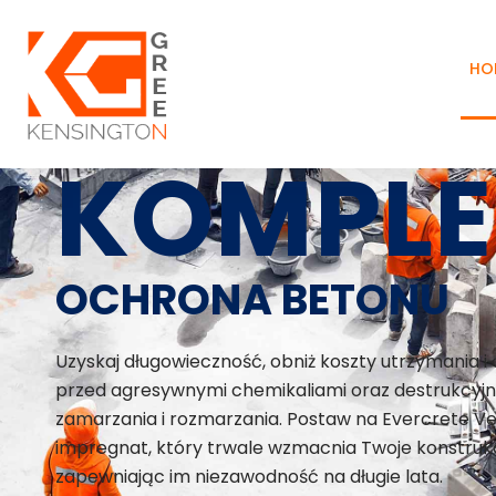
HO
KOMPL
OCHRONA BETONU
Uzyskaj długowieczność, obniż koszty utrzymania i
przed agresywnymi chemikaliami oraz destrukcyjn
zamarzania i rozmarzania. Postaw na Evercrete Vet
impregnat, który trwale wzmacnia Twoje konstrukc
zapewniając im niezawodność na długie lata.