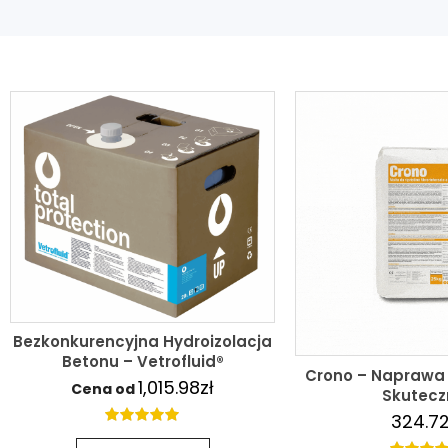
Bezkonkurencyjna Hydroizolacja
Betonu – Vetrofluid®
Crono – Naprawa 
1,015.98
zł
Cena od
Skutecz
324.7
4.91
out