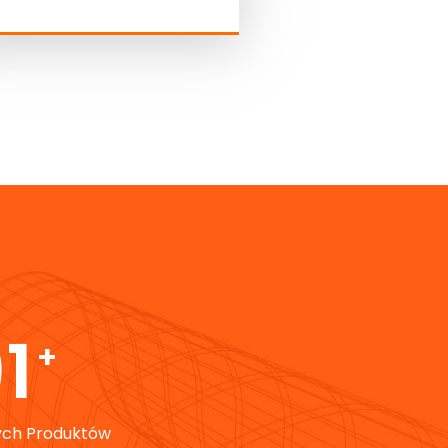
50
+
ch Produktów