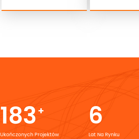
300
10
+
Ukończonych Projektów
Lat Na Rynku