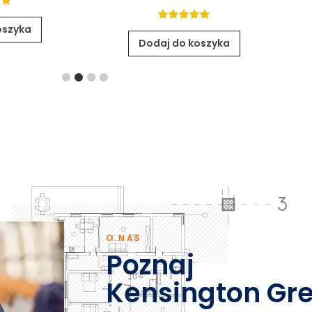
ut
oszyka
4.86
out
of 5
Dodaj do koszyka
O NAS
Poznaj
Kensington Gr