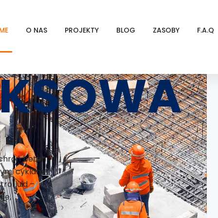
ME
O NAS
PROJEKTY
BLOG
ZASOBY
F.A.Q
EKSOWA
 chroń beton
ymi cyklami
rofluid –
je,