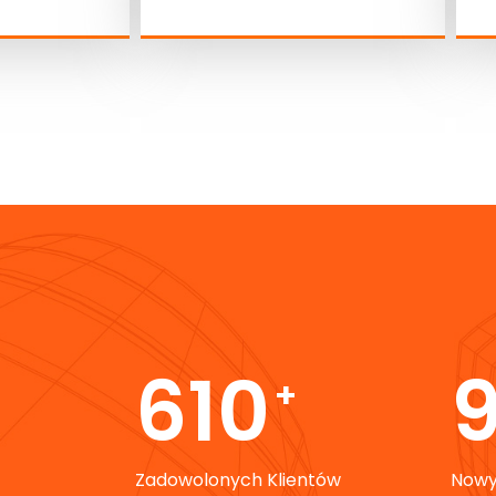
1,000
1
+
Zadowolonych Klientów
Nowy