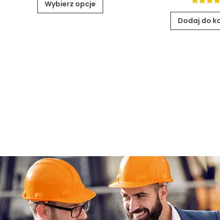
of 5
Wybierz opcje
4.90
o
of 5
Dodaj do k