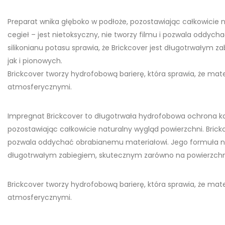
Preparat wnika głęboko w podłoże, pozostawiając całkowicie n
cegieł – jest nietoksyczny, nie tworzy filmu i pozwala oddyc
silikonianu potasu sprawia, że Brickcover jest długotrwałym
jak i pionowych.
Brickcover tworzy hydrofobową barierę, która sprawia, że mate
atmosferycznymi.
Impregnat Brickcover to długotrwała hydrofobowa ochrona ka
pozostawiając całkowicie naturalny wygląd powierzchni. Brickc
pozwala oddychać obrabianemu materiałowi. Jego formuła na b
długotrwałym zabiegiem, skutecznym zarówno na powierzchni
Brickcover tworzy hydrofobową barierę, która sprawia, że mate
atmosferycznymi.