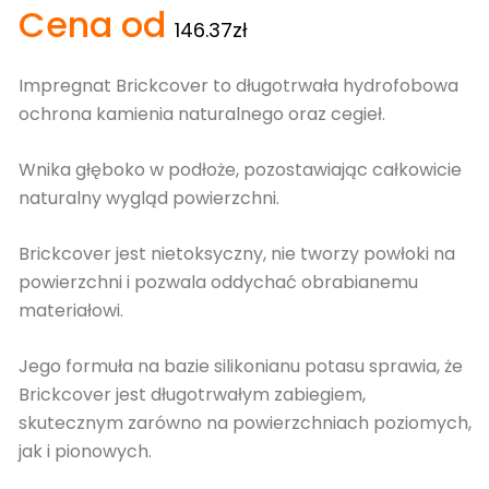
Cena od
5.00
na 5
146.37
zł
na
podstawie
ocen
klientów
Impregnat Brickcover to długotrwała hydrofobowa
ochrona kamienia naturalnego oraz cegieł.
Wnika głęboko w podłoże, pozostawiając całkowicie
naturalny wygląd powierzchni.
Brickcover jest nietoksyczny, nie tworzy powłoki na
powierzchni i pozwala oddychać obrabianemu
materiałowi.
Jego formuła na bazie silikonianu potasu sprawia, że
Brickcover jest długotrwałym zabiegiem,
skutecznym zarówno na powierzchniach poziomych,
jak i pionowych.