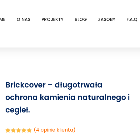
ME
O NAS
PROJEKTY
BLOG
ZASOBY
F.A.Q
Brickcover – długotrwała
ochrona kamienia naturalnego i
cegieł.
(
4
opinie klienta)
Oceniony
4