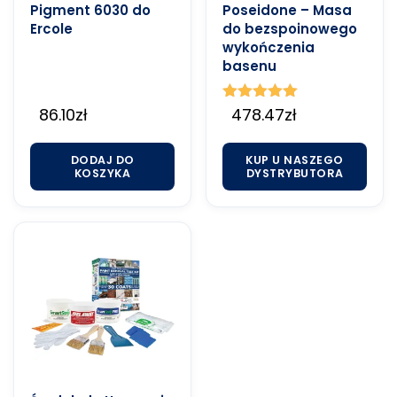
Pigment 6030 do
Poseidone – Masa
Ercole
do bezspoinowego
wykończenia
basenu
86.10
zł
Oceniono
478.47
zł
5.00
na 5
DODAJ DO
KUP U NASZEGO
KOSZYKA
DYSTRYBUTORA