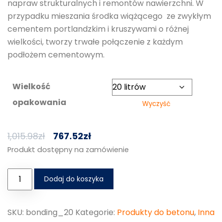
napraw strukturalnych i remontów nawierzchni. W
przypadku mieszania środka wiążącego ze zwykłym
cementem portlandzkim i kruszywami o różnej
wielkości, tworzy trwałe połączenie z każdym
podłożem cementowym.
Wielkość
opakowania
Wyczyść
1,015.98
zł
767.52
zł
Produkt dostępny na zamówienie
Dodaj do koszyka
SKU:
bonding_20
Kategorie:
Produkty do betonu
,
Inna