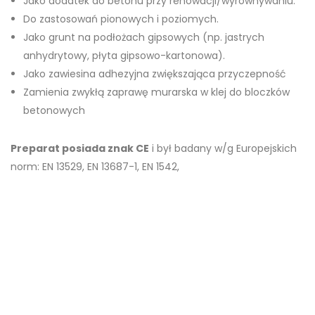
Jako dodatek do betonu przy renowacji/wyrównywaniu.
Do zastosowań pionowych i poziomych.
Jako grunt na podłożach gipsowych (np. jastrych
anhydrytowy, płyta gipsowo-kartonowa).
Jako zawiesina adhezyjna zwiększająca przyczepność
Zamienia zwykłą zaprawę murarska w klej do bloczków
betonowych
Preparat posiada znak CE
i był badany w/g Europejskich
norm: EN 13529, EN 13687-1, EN 1542,