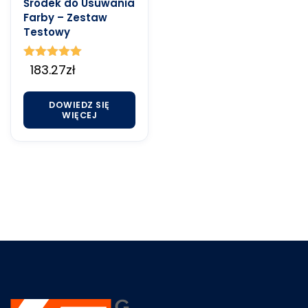
Środek do Usuwania
Farby – Zestaw
Testowy
Oceniono
183.27
zł
5.00
na 5
DOWIEDZ SIĘ
WIĘCEJ