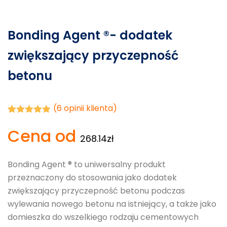
Bonding Agent ®- dodatek
zwiększający przyczepność
betonu
(
6
opinii klienta)
Oceniony
6
Cena od
5.00
na 5
268.14
zł
na
podstawie
ocen
klientów
Bonding Agent ® to uniwersalny produkt
przeznaczony do stosowania jako dodatek
zwiększający przyczepność betonu podczas
wylewania nowego betonu na istniejący, a także jako
domieszka do wszelkiego rodzaju cementowych