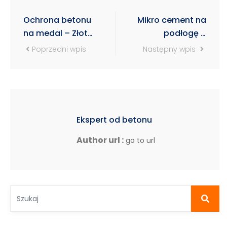
Ochrona betonu
Mikro cement na
na medal – Złoty
podłogę –
Medal Budma
parametry,
Poprzedni wpis
Następny wpis
2024
zużycie i
aplikacja
Ekspert od betonu
Author url :
go to url