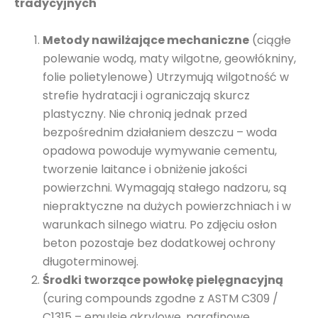
tradycyjnych
Metody nawilżające mechaniczne
(ciągłe
polewanie wodą, maty wilgotne, geowłókniny,
folie polietylenowe) Utrzymują wilgotność w
strefie hydratacji i ograniczają skurcz
plastyczny. Nie chronią jednak przed
bezpośrednim działaniem deszczu – woda
opadowa powoduje wymywanie cementu,
tworzenie laitance i obniżenie jakości
powierzchni. Wymagają stałego nadzoru, są
niepraktyczne na dużych powierzchniach i w
warunkach silnego wiatru. Po zdjęciu osłon
beton pozostaje bez dodatkowej ochrony
długoterminowej.
Środki tworzące powłokę pielęgnacyjną
(curing compounds zgodne z ASTM C309 /
C1315 – emulsje akrylowe, parafinowe,