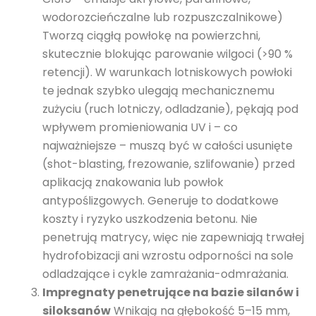
wodorozcieńczalne lub rozpuszczalnikowe)
Tworzą ciągłą powłokę na powierzchni,
skutecznie blokując parowanie wilgoci (>90 %
retencji). W warunkach lotniskowych powłoki
te jednak szybko ulegają mechanicznemu
zużyciu (ruch lotniczy, odladzanie), pękają pod
wpływem promieniowania UV i – co
najważniejsze – muszą być w całości usunięte
(shot-blasting, frezowanie, szlifowanie) przed
aplikacją znakowania lub powłok
antypoślizgowych. Generuje to dodatkowe
koszty i ryzyko uszkodzenia betonu. Nie
penetrują matrycy, więc nie zapewniają trwałej
hydrofobizacji ani wzrostu odporności na sole
odladzające i cykle zamrażania-odmrażania.
Impregnaty penetrujące na bazie silanów i
siloksanów
Wnikają na głębokość 5–15 mm,