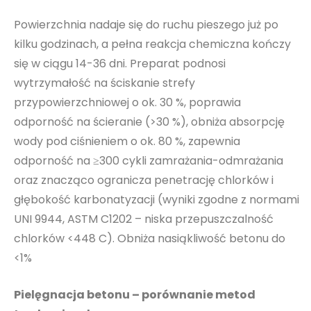
Powierzchnia nadaje się do ruchu pieszego już po
kilku godzinach, a pełna reakcja chemiczna kończy
się w ciągu 14-36 dni. Preparat podnosi
wytrzymałość na ściskanie strefy
przypowierzchniowej o ok. 30 %, poprawia
odporność na ścieranie (>30 %), obniża absorpcję
wody pod ciśnieniem o ok. 80 %, zapewnia
odporność na ≥300 cykli zamrażania-odmrażania
oraz znacząco ogranicza penetrację chlorków i
głębokość karbonatyzacji (wyniki zgodne z normami
UNI 9944, ASTM C1202 – niska przepuszczalność
chlorków <448 C). Obniża nasiąkliwość betonu do
<1%
Pielęgnacja betonu – porównanie metod