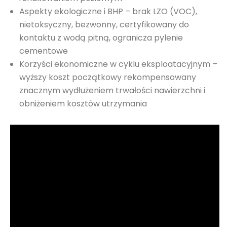
Aspekty ekologiczne i BHP – brak LZO (VOC),
nietoksyczny, bezwonny, certyfikowany do
kontaktu z wodą pitną, ogranicza pylenie
cementowe
Korzyści ekonomiczne w cyklu eksploatacyjnym –
wyższy koszt początkowy rekompensowany
znacznym wydłużeniem trwałości nawierzchni i
obniżeniem kosztów utrzymania