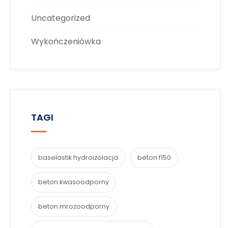
Uncategorized
Wykończeniówka
TAGI
baselastik hydroizolacja
beton f150
beton kwasoodporny
beton mrozoodporny