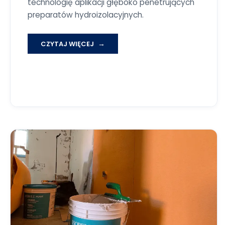
technologię aplikacji głęboko penetrujących
preparatów hydroizolacyjnych.