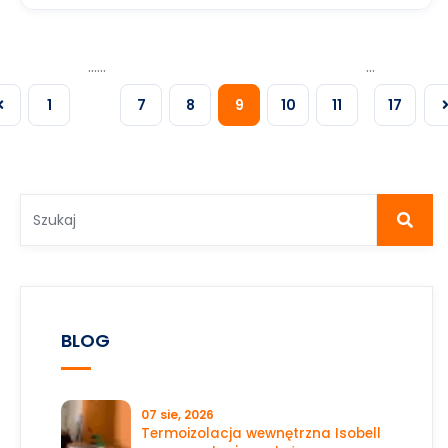
……
…
1
7
8
9
10
11
17
BLOG
07 sie, 2026
Termoizolacja wewnętrzna Isobell