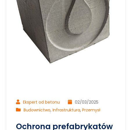
Ekspert od betonu
02/03/2025
Budownictwo
,
Infrastruktura
,
Przemysł
Ochrona prefabrykatów