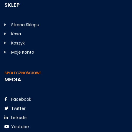
SKLEP
Strona Sklepu
Kasa
Koszyk
Moje Konto
SPOŁECZNOŚCIOWE
MEDIA
Facebook
Twitter
Linkedin
Youtube