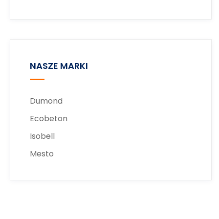
NASZE MARKI
Dumond
Ecobeton
Isobell
Mesto