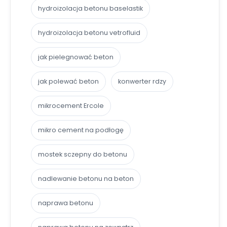
hydroizolacja betonu baselastik
hydroizolacja betonu vetrofluid
jak pielegnować beton
jak polewać beton
konwerter rdzy
mikrocement Ercole
mikro cement na podłogę
mostek sczepny do betonu
nadlewanie betonu na beton
naprawa betonu