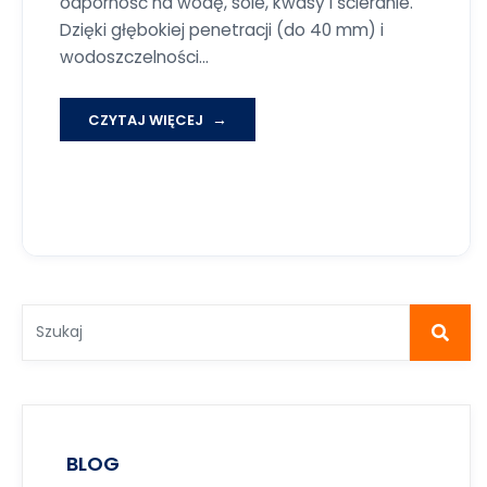
odporność na wodę, sole, kwasy i ścieranie.
Dzięki głębokiej penetracji (do 40 mm) i
wodoszczelności…
BLOG