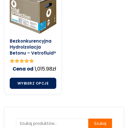
Bezkonkurencyjna
Hydroizolacja
Betonu – Vetrofluid®
Oceniono
1,015.98
zł
Cena od
4.91
na 5
WYBIERZ OPCJE
Szukaj