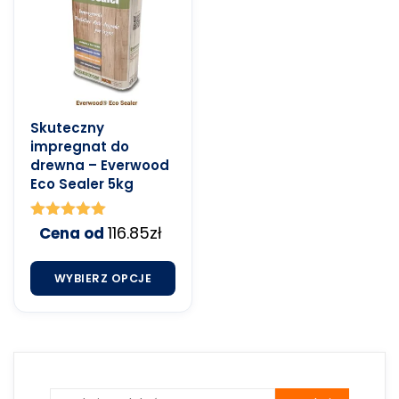
Skuteczny
impregnat do
drewna – Everwood
Eco Sealer 5kg
Oceniono
116.85
zł
Cena od
5.00
na 5
WYBIERZ OPCJE