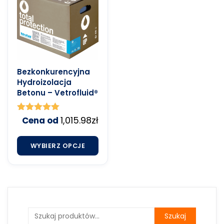
Bezkonkurencyjna
Hydroizolacja
Betonu – Vetrofluid®
Oceniono
1,015.98
zł
Cena od
4.91
na 5
WYBIERZ OPCJE
Szukaj