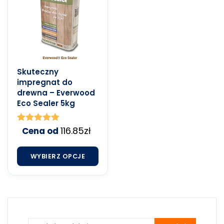
Skuteczny
impregnat do
drewna – Everwood
Eco Sealer 5kg
Oceniono
116.85
zł
Cena od
5.00
na 5
WYBIERZ OPCJE