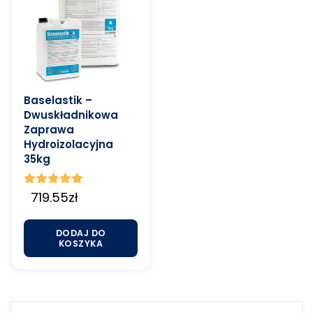
Baselastik –
Dwuskładnikowa
Zaprawa
Hydroizolacyjna
35kg
Oceniono
719.55
zł
5.00
na 5
DODAJ DO
KOSZYKA