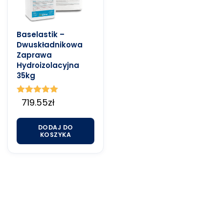
Baselastik –
Dwuskładnikowa
Zaprawa
Hydroizolacyjna
35kg
Oceniono
719.55
zł
5.00
na 5
DODAJ DO
KOSZYKA