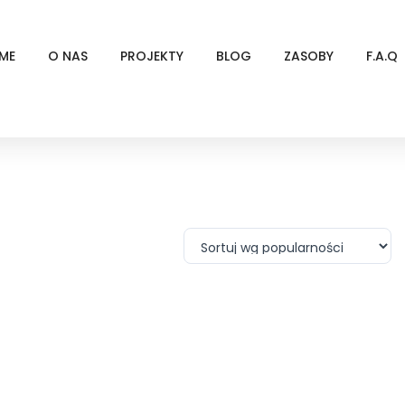
ME
O NAS
PROJEKTY
BLOG
ZASOBY
F.A.Q