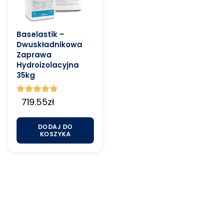
Baselastik –
Dwuskładnikowa
Zaprawa
Hydroizolacyjna
35kg
Oceniono
719.55
zł
5.00
na 5
DODAJ DO
KOSZYKA