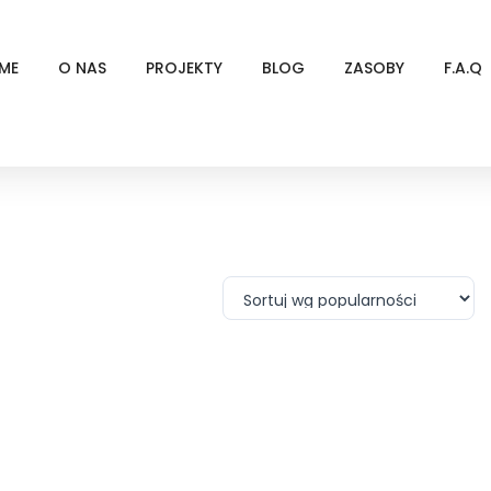
ME
O NAS
PROJEKTY
BLOG
ZASOBY
F.A.Q