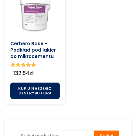
Cerbero Base –
Podkład pod lakier
do mikrocementu
Oceniono
132.84
zł
5.00
na 5
KUP U NASZEGO
DYSTRYBUTORA
Szukaj